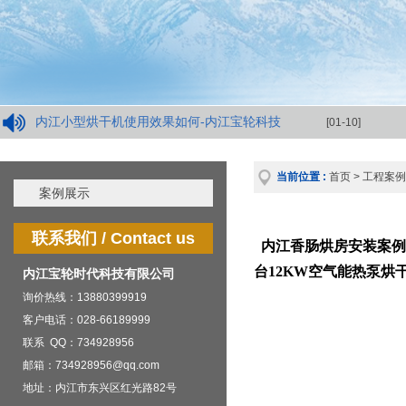
内江小型烘干机使用效果如何-内江宝轮科技
[01-10]
当前位置 :
首页
>
工程案例
案例展示
联系我们 / Contact us
内江香肠烘房安装案例：
台12KW空气能热泵烘
内江宝轮时代科技有限公司
询价热线：13880399919
客户电话：028-66189999
联系 QQ：734928956
邮箱：734928956@qq.com
地址：内江市东兴区红光路82号