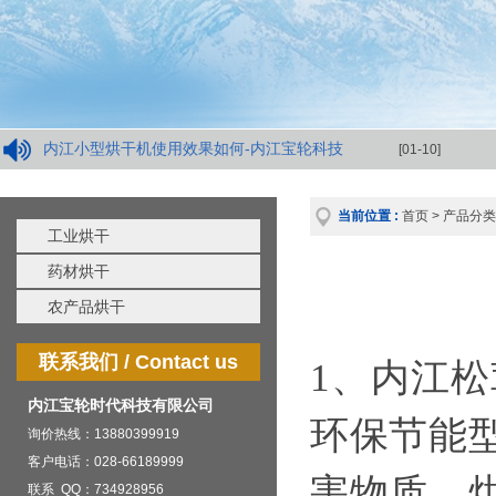
内江小型烘干机使用效果如何-内江宝轮科技
[01-10]
当前位置 :
首页
>
产品分类
工业烘干
药材烘干
农产品烘干
联系我们 / Contact us
1、内江
内江宝轮时代科技有限公司
环保节能
询价热线：13880399919
客户电话：028-66189999
害物质，
联系 QQ：734928956